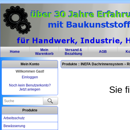
Mein
Versand &
Home
AGB
Ko
Warenkorb
Bezahlung
Mein Konto
Produkte
:
INEFA Dachrinnensystem
›
R
Willkommen Gast!
Einloggen
Noch kein Benutzerkonto?
Sie f
Jetzt anlegen
Produkte
Arbeitsschutz
Bewässerung