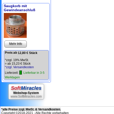
Saugkorb mit
Gewindeanschluß
Mehr Info
Preis:
ab
12,80 € Stück
*zzgl. 19% MwSt.
=
ab 15,23 € Stück
*zzgl. Versandkosten
Lieferzeit:
Lieferbar in 3-5
Werktagen
Soft
Miracles
Webshop-System
www.SoftMiracles.com
*alle Preise zzgl. MwSt. & Versandkosten.
Copyright ©2018-2021 - Alle Rechte vorbehalten