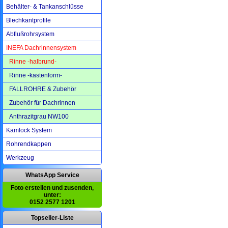
Behälter- & Tankanschlüsse
Blechkantprofile
Abflußrohrsystem
INEFA Dachrinnensystem
Rinne -halbrund-
Rinne -kastenform-
FALLROHRE & Zubehör
Zubehör für Dachrinnen
Anthrazitgrau NW100
Kamlock System
Rohrendkappen
Werkzeug
WhatsApp Service
Foto erstellen und zusenden,
unter:
0152 2577 1201
Topseller-Liste